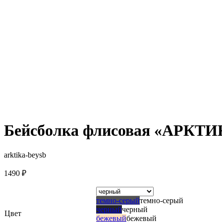
Бейсболка флисовая «АРКТ
arktika-beysb
1490
₽
темно-серый
темно-серый
черный
черный
Цвет
бежевый
бежевый