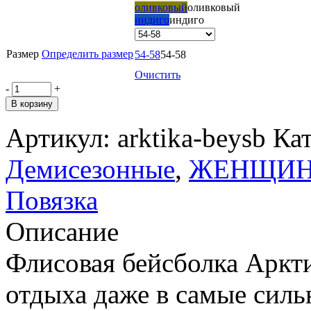
оливковый
оливковый
индиго
индиго
Размер
Определить размер
54-58
54-58
Очистить
-
+
В корзину
Артикул:
arktika-beysb
Ка
Демисезонные
,
ЖЕНЩИ
Повязка
Описание
Флисовая бейсболка Аркт
отдыха даже в самые силь