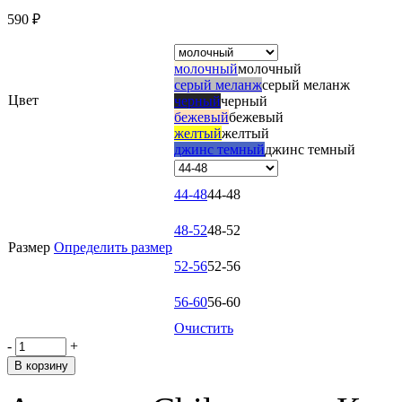
590
₽
молочный
молочный
серый меланж
серый меланж
Цвет
черный
черный
бежевый
бежевый
желтый
желтый
джинс темный
джинс темный
44-48
44-48
48-52
48-52
Размер
Определить размер
52-56
52-56
56-60
56-60
Очистить
-
+
В корзину