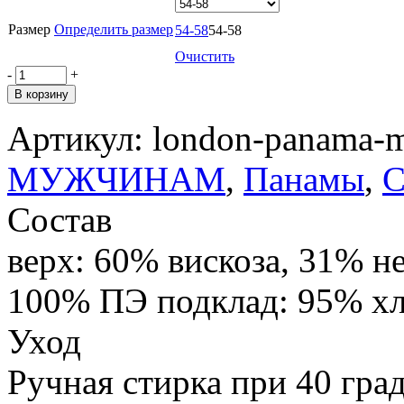
Размер
Определить размер
54-58
54-58
Очистить
-
+
В корзину
Артикул:
london-panama-
МУЖЧИНАМ
,
Панамы
,
С
Состав
верх: 60% вискоза, 31% н
100% ПЭ подклад: 95% хл
Уход
Ручная стирка при 40 гр