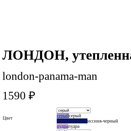
ЛОНДОН, утепленн
london-panama-man
1590
₽
серый
серый
Цвет
иссиня-черный
иссиня-черный
пудра
пудра