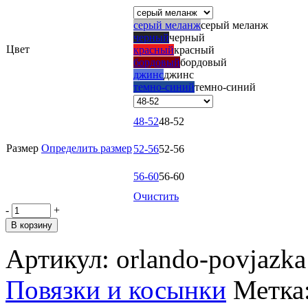
серый меланж
серый меланж
черный
черный
Цвет
красный
красный
бордовый
бордовый
джинс
джинс
темно-синий
темно-синий
48-52
48-52
Размер
Определить размер
52-56
52-56
56-60
56-60
Очистить
-
+
В корзину
Артикул:
orlando-povjazka
Повязки и косынки
Метка