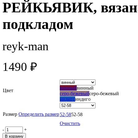
РЕЙКЬЯВИК, вязан
подкладом
reyk-man
1490
₽
винный
винный
Цвет
серо-бежевый
серо-бежевый
индиго
индиго
Размер
Определить размер
52-58
52-58
Очистить
-
+
В корзину