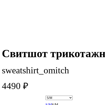
Свитшот трикотажн
sweatshirt_omitch
4490
₽
S/M
S/M