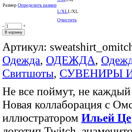
Размер
Определить размер
L/XL
L/XL
Очистить
-
+
В корзину
Артикул:
sweatshirt_omitc
Одежда
,
ОДЕЖДА
,
Одеж
Свитшоты
,
СУВЕНИРЫ И
Не все поймут, не кажды
Новая коллаборация с Ом
иллюстратором
Ильей Це
логотип Twitch, знаменито